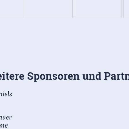
itere Sponsoren und Part
niels
auer
eme